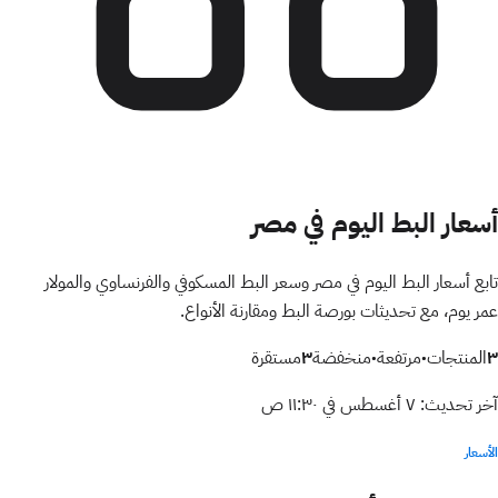
أسعار البط اليوم في مصر
تابع أسعار البط اليوم في مصر وسعر البط المسكوفي والفرنساوي والمولار
عمر يوم، مع تحديثات بورصة البط ومقارنة الأنواع.
٣
المنتجات
٠
مرتفعة
٠
منخفضة
٣
مستقرة
آخر تحديث:
٧ أغسطس في ١١:٣٠ ص
الأسعار