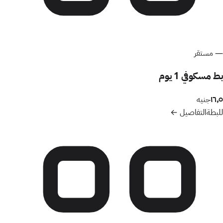
—
مستقر
بط مسكوفي 1 يوم
١٦٫٥
جنيه
للبطة
التفاصيل ←