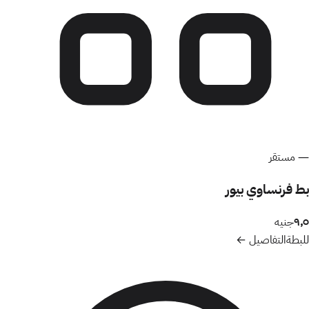
—
مستقر
بط فرنساوي بيور
٩٫٥
جنيه
للبطة
التفاصيل ←