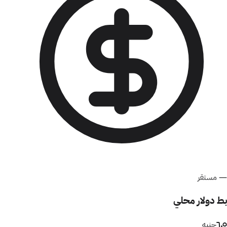
—
مستقر
بط دولار محلي
٦٫٥
جنيه