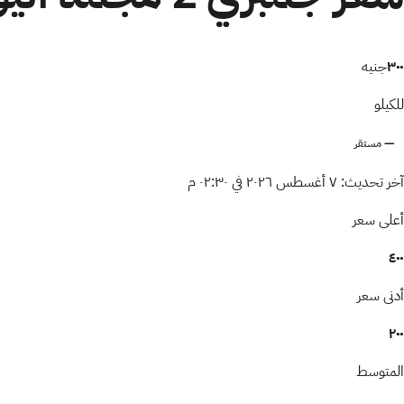
٣٠٠
جنيه
للكيلو
— مستقر
آخر تحديث:
٧ أغسطس ٢٠٢٦ في ٠٢:٣٠ م
أعلى سعر
٤٠٠
أدنى سعر
٢٠٠
المتوسط