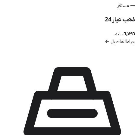
—
مستقر
ذهب عيار 24
٦٬٧٩٦
جنيه
جرام
التفاصيل ←