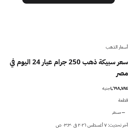
أسعار الذهب
سعر سبيكة ذهب 250 جرام عيار 24 اليوم في
مصر
١٬٦٩٨٬٧٨٤
جنيه
قطعة
— مستقر
آخر تحديث:
٧ أغسطس ٢٠٢٦ في ٠٣:٣٠ ص