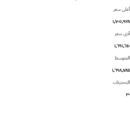
أعلى سعر
١٬٧٠٥٬٩٢٨
أدنى سعر
١٬٦٩١٬٦٤٠
المتوسط
١٬٦٩٨٬٧٨٤
التحديثات
٣٠