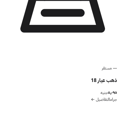
—
مستقر
ذهب عيار 18
٥٬٠٩٥
جنيه
جرام
التفاصيل ←