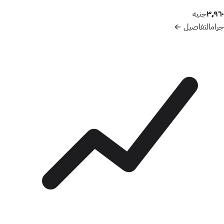
٣٬٩٦٠
جنيه
جرام
التفاصيل ←