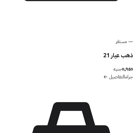
—
مستقر
ذهب عيار 21
٥٬٩٤٥
جنيه
جرام
التفاصيل ←