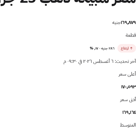
١٦٩٬٨٧٩
جنيه
قطعة
↑ ارتفاع
٢٨٦
جنيه ·
٠٫١٧
%
آخر تحديث:
٦ أغسطس ٢٠٢٦ في ٠٩:٣٠ م
أعلى سعر
١٧٠٬٥٩٣
أدنى سعر
١٦٩٬١٦٤
المتوسط