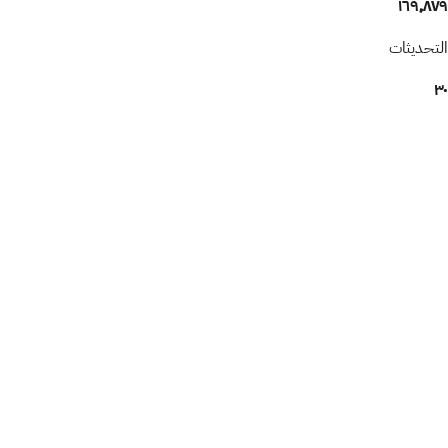
١٦٩٬٨٧٩
التحديثات
٣٠