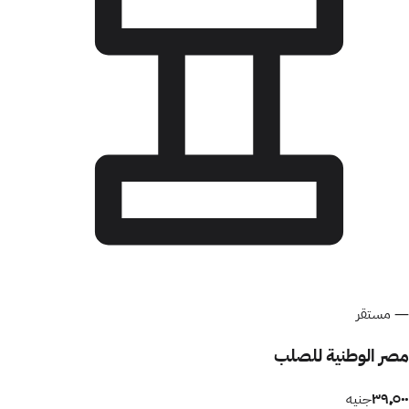
—
مستقر
مصر الوطنية للصلب
٣٩٬٥٠٠
جنيه