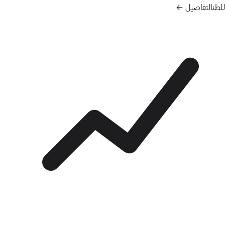
للطن
التفاصيل ←