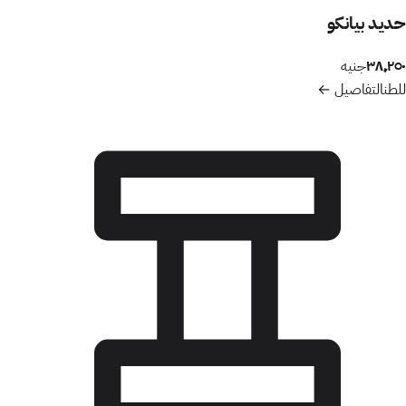
حديد بيانكو
٣٨٬٢٥٠
جنيه
للطن
التفاصيل ←