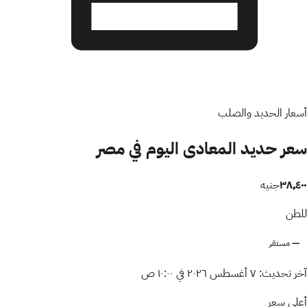
أسعار الحديد والصلب
سعر حديد المعادى اليوم في مصر
٣٨٬٤٠٠
جنيه
للطن
— مستقر
آخر تحديث:
٧ أغسطس ٢٠٢٦ في ١٠:٠٠ ص
أعلى سعر