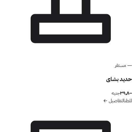
—
مستقر
حديد بشاى
٣٩٬٨٠٠
جنيه
للطن
التفاصيل ←