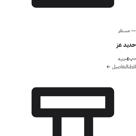
—
مستقر
حديد عز
٤٠٬٠٠٠
جنيه
للطن
التفاصيل ←