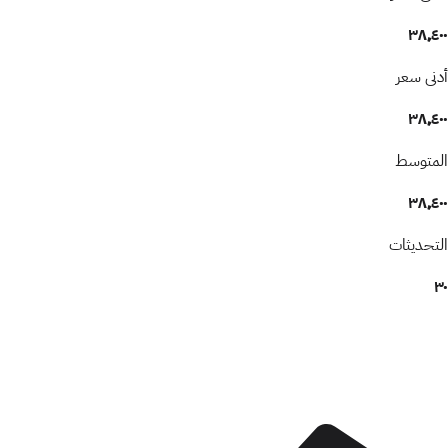
٣٨٬٤٠٠
أدنى سعر
٣٨٬٤٠٠
المتوسط
٣٨٬٤٠٠
التحديثات
٣٠