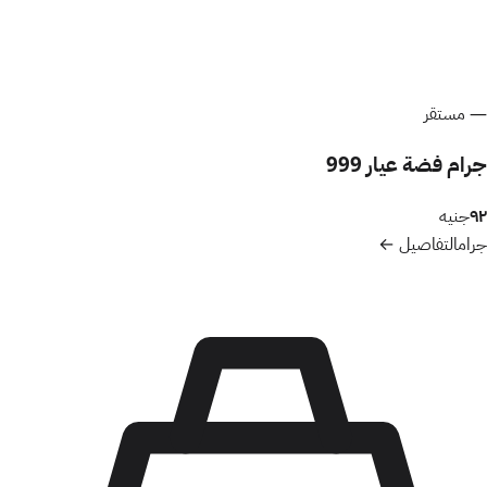
—
مستقر
جرام فضة عيار 999
٩٢
جنيه
جرام
التفاصيل ←