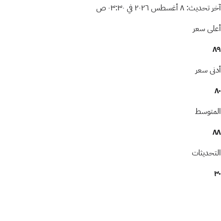
آخر تحديث:
٨ أغسطس ٢٠٢٦ في ٠٣:٣٠ ص
أعلى سعر
٨٩
أدنى سعر
٨٠
المتوسط
٨٨
التحديثات
٣٠