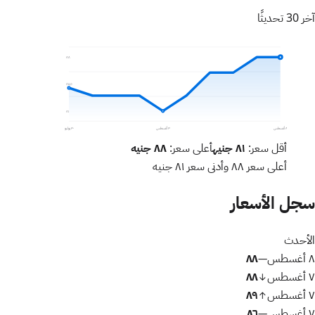
آخر 30 تحديثًا
٨٨
٨٤٫٥
٨١
٨ أغسطس
٣ أغسطس
٣٠ يوليو
أقل سعر:
٨١
جنيه
أعلى سعر:
٨٨
جنيه
أعلى سعر
٨٨
وأدنى سعر
٨١
جنيه
سجل الأسعار
الأحدث
٨ أغسطس
٨٨
—
٧ أغسطس
٨٨
↓
٧ أغسطس
٨٩
↑
٧ أغسطس
٨٦
—