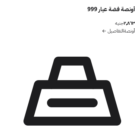
أونصة فضة عيار 999
٢٬٨٦٣
جنيه
أونصة
التفاصيل ←