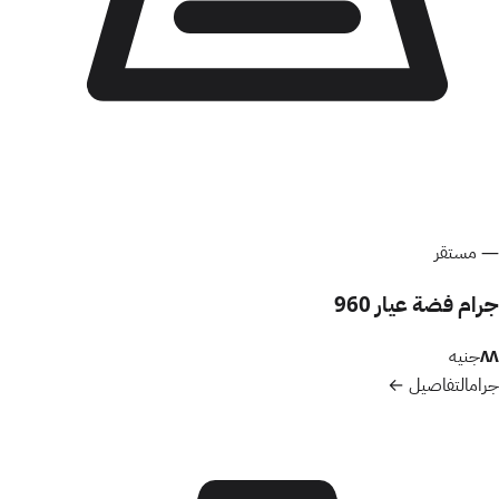
—
مستقر
جرام فضة عيار 960
٨٨
جنيه
جرام
التفاصيل ←