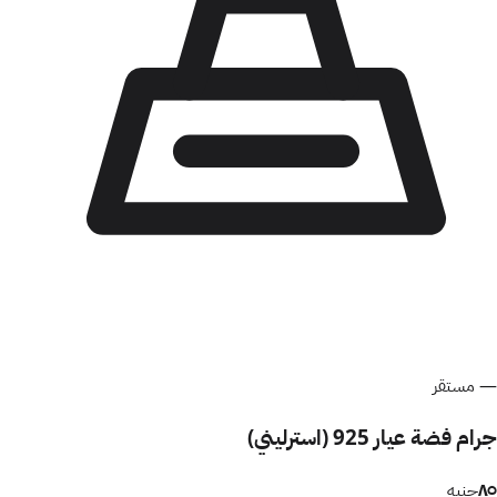
—
مستقر
جرام فضة عيار 925 (استرليني)
٨٥
جنيه