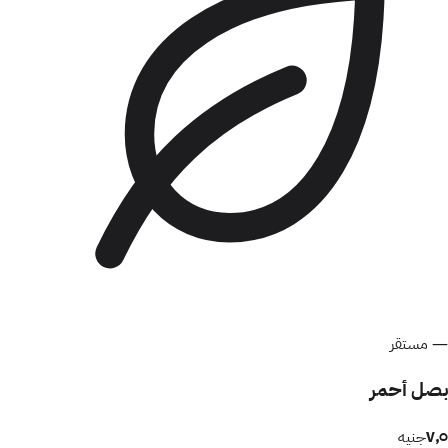
—
مستقر
بصل أحمر
٧٫٥
جنيه