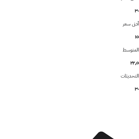
٣٠
أدنى سعر
١٥
المتوسط
٢٢٫٥
التحديثات
٣٠