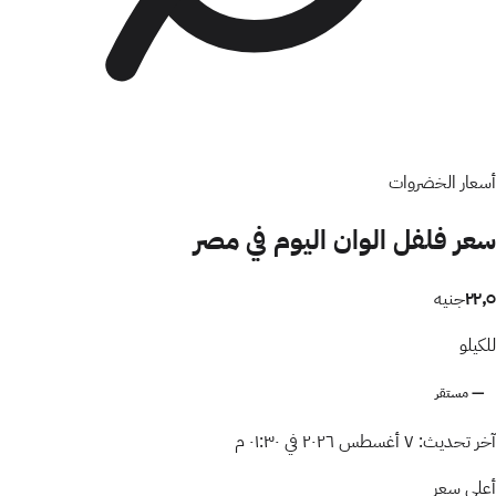
أسعار الخضروات
سعر فلفل الوان اليوم في مصر
٢٢٫٥
جنيه
للكيلو
— مستقر
آخر تحديث:
٧ أغسطس ٢٠٢٦ في ٠١:٣٠ م
أعلى سعر