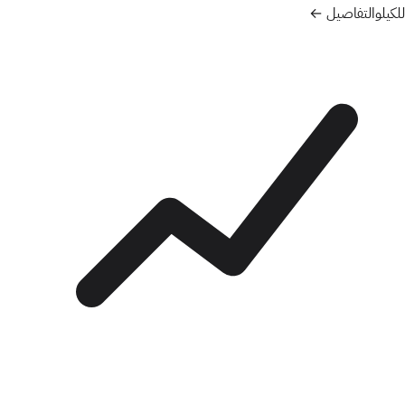
للكيلو
التفاصيل ←