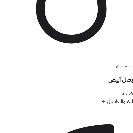
—
مستقر
بصل أبيض
٩
جنيه
للكيلو
التفاصيل ←