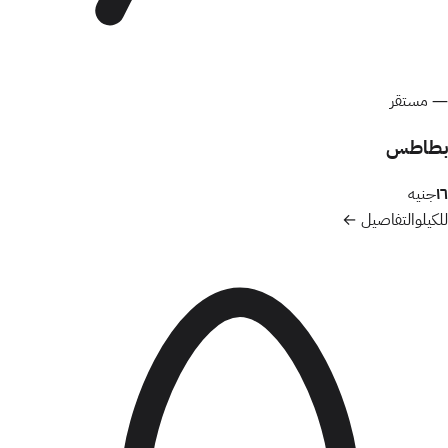
—
مستقر
بطاطس
١٦
جنيه
للكيلو
التفاصيل ←