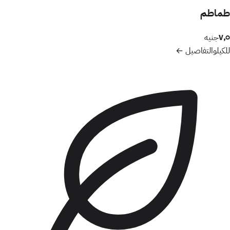
طماطم
٧٫٥
جنيه
للكيلو
التفاصيل ←