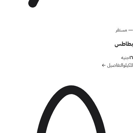
—
مستقر
بطاطس
١٦
جنيه
للكيلو
التفاصيل ←