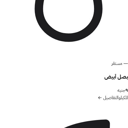
—
مستقر
بصل أبيض
٩
جنيه
للكيلو
التفاصيل ←