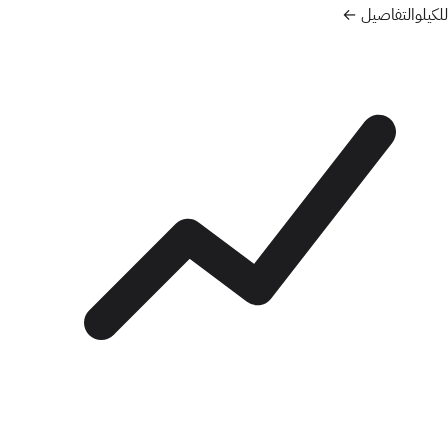
للكيلو
التفاصيل ←