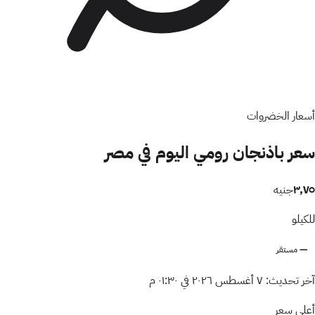
أسعار الخضروات
سعر باذنجان رومي اليوم في مصر
٣٫٧٥
جنيه
للكيلو
— مستقر
آخر تحديث:
٧ أغسطس ٢٠٢٦ في ٠١:٣٠ م
أعلى سعر