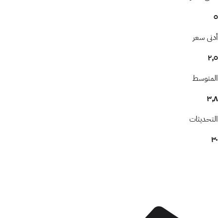
٥
أدنى سعر
٢٫٥
المتوسط
٣٫٨
التحديثات
٣٠