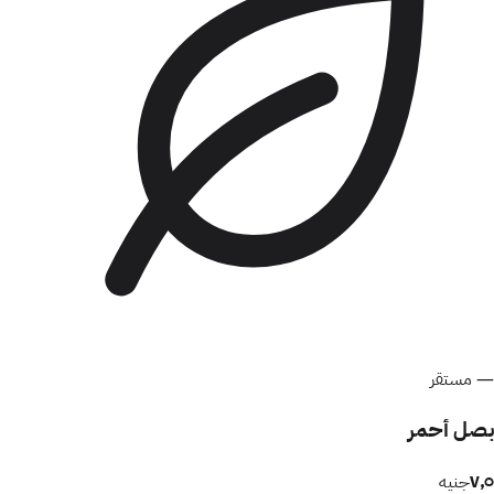
—
مستقر
بصل أحمر
٧٫٥
جنيه