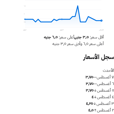
٦٫٥
٥
٣٫٥
٧ أغسطس
٢٣ يوليو
٩ يوليو
أقل سعر:
٣٫٥
جنيه
أعلى سعر:
٦٫٥
جنيه
أعلى سعر
٦٫٥
وأدنى سعر
٣٫٥
جنيه
سجل الأسعار
الأحدث
٧ أغسطس
٣٫٧٥
—
٦ أغسطس
٣٫٧٥
—
٥ أغسطس
٣٫٧٥
↓
٤ أغسطس
٤
↓
٣ أغسطس
٤٫٢٥
↓
٢ أغسطس
٤٫٥
↑