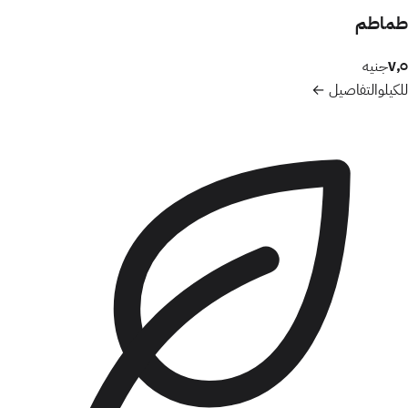
طماطم
٧٫٥
جنيه
للكيلو
التفاصيل ←