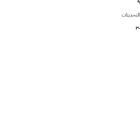
٩
التحديثات
٣٠