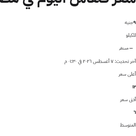
٩
جنيه
للكيلو
— مستقر
آخر تحديث:
٧ أغسطس ٢٠٢٦ في ٠١:٣٠ م
أعلى سعر
١٢
أدنى سعر
٦
المتوسط