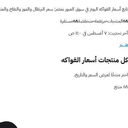
تابع أسعار الفواكه اليوم في سوق العبور بمصر: سعر البرتقال والموز والتفاح وال
٥٨
المنتجات
٠
مرتفعة
٠
منخفضة
٥٨
مستقرة
آخر تحديث:
٧ أغسطس في ١١:٠٠ ص
الأسعار
كل منتجات
أسعار الفواكه
اختر منتجًا لعرض السعر والتاريخ.
٥٨
منتج