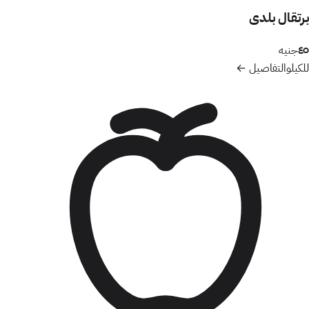
برتقال بلدى
٤٥
جنيه
للكيلو
التفاصيل ←