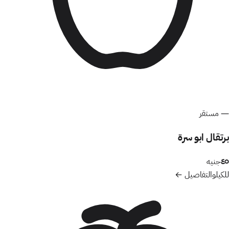
—
مستقر
برتقال ابو سرة
٤٥
جنيه
للكيلو
التفاصيل ←