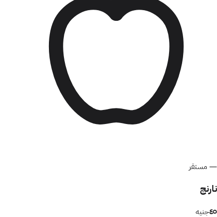
—
مستقر
نارنج
٤٥
جنيه