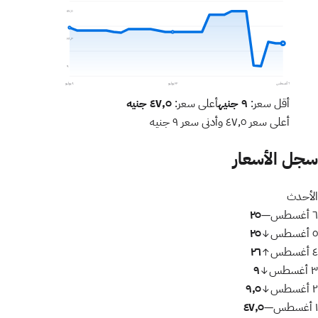
٤٧٫٥
٢٨٫٣
٩
٦ أغسطس
٢٢ يوليو
٨ يوليو
أقل سعر:
٩
جنيه
أعلى سعر:
٤٧٫٥
جنيه
أعلى سعر
٤٧٫٥
وأدنى سعر
٩
جنيه
سجل الأسعار
الأحدث
٦ أغسطس
٢٥
—
٥ أغسطس
٢٥
↓
٤ أغسطس
٢٦
↑
٣ أغسطس
٩
↓
٢ أغسطس
٩٫٥
↓
١ أغسطس
٤٧٫٥
—