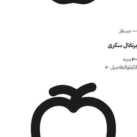
—
مستقر
برتقال سكرى
٢٠٠
جنيه
للكيلو
التفاصيل ←