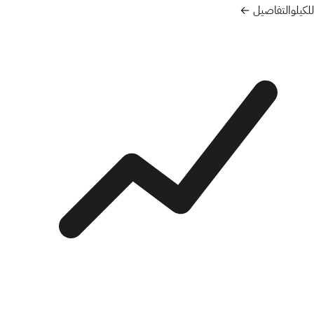
للكيلو
التفاصيل ←