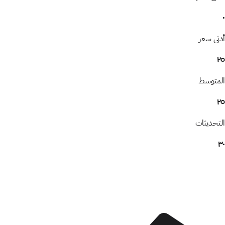
٠
أدنى سعر
٢٥
المتوسط
٢٥
التحديثات
٣٠